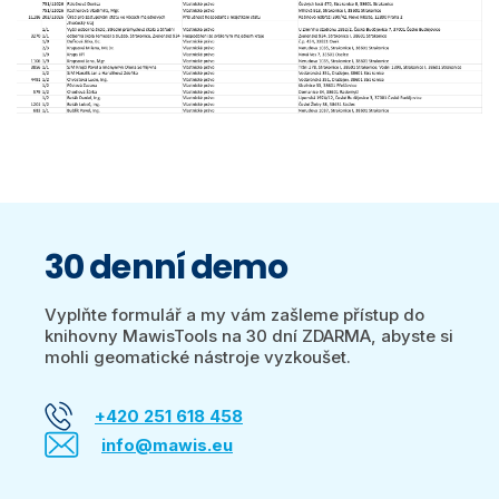
30 denní demo
Vyplňte formulář a my vám zašleme přístup do
knihovny MawisTools na 30 dní ZDARMA, abyste si
mohli geomatické nástroje vyzkoušet.
+420 251 618 458
info@mawis.eu