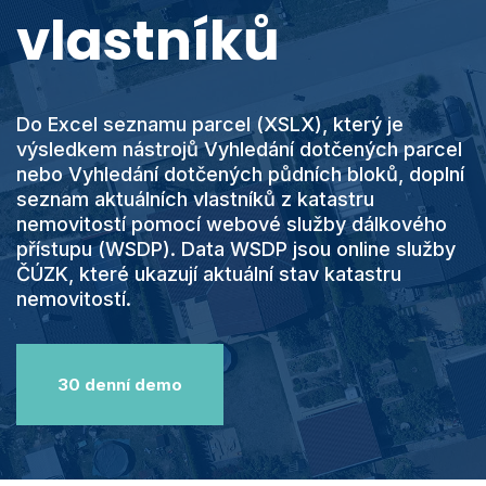
vlastníků
Eshop
Přihlásit se
Do Excel seznamu parcel (XSLX), který je
Vyhledání
výsledkem nástrojů Vyhledání dotčených parcel
0
Nákupní košík
nebo Vyhledání dotčených půdních bloků, doplní
seznam aktuálních vlastníků z katastru
Čeština
nemovitostí pomocí webové služby dálkového
přístupu (WSDP). Data WSDP jsou online služby
ČÚZK, které ukazují aktuální stav katastru
nemovitostí.
30 denní demo