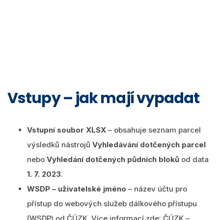
Vstupy – jak mají vypadat
Vstupní soubor XLSX
– obsahuje seznam parcel
výsledků nástrojů
Vyhledávání dotčených parcel
nebo
Vyhledání dotčených půdních bloků
od data
1. 7. 2023
.
WSDP – uživatelské jméno
– název účtu
pro
přístup do webových služeb dálkového přístupu
(WSDP) od ČÚZK. Více informací zde:
ČÚZK –