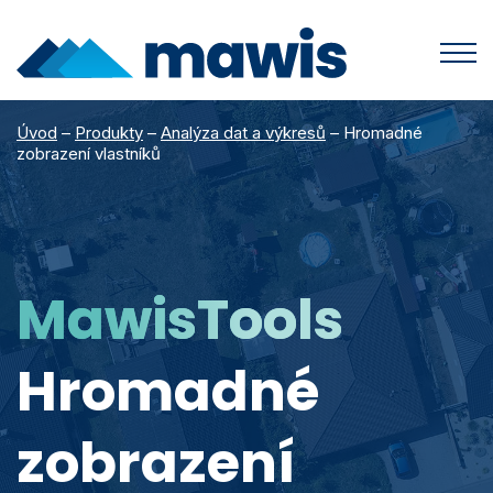
Produkty
Úvod
–
Produkty
–
Analýza dat a výkresů
–
Hromadné
zobrazení vlastníků
MawisUtility
Příklady užití
MawisGeoportal
Podpora
MawisTools
Helpdesk
Události
MawisTools
MawisPhoto
Dokumenty
Články
MawisContract
Hromadné
Časté otázky
Videa
MawisPasport
zobrazení
DTM ČR
O nás
Zobrazit všechny produkty