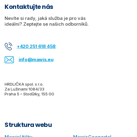
Kontaktujte nás
Nevíte si rady, jaká služba je pro vás
ideální? Zeptejte se našich odborníků.
+420 251 618 458
info@mawis.eu
HRDLIČKA spol. s r.o.
Za Lužinami 1084/33
Praha 5 – Stodůlky, 155 00
Struktura webu
MawisUtility
MawisGeoportal