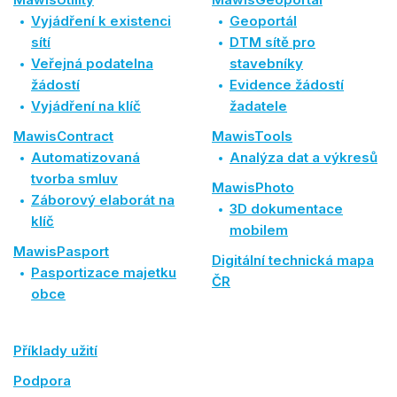
Vyjádření k existenci
Geoportál
sítí
DTM sítě pro
Veřejná podatelna
stavebníky
žádostí
Evidence žádostí
Vyjádření na klíč
žadatele
MawisContract
MawisTools
Automatizovaná
Analýza dat a výkresů
tvorba smluv
MawisPhoto
Záborový elaborát na
3D dokumentace
klíč
mobilem
MawisPasport
Digitální technická mapa
Pasportizace majetku
ČR
obce
Příklady užití
Podpora