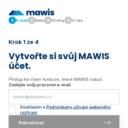
1
2
3
4
E-mail
Data
Vrstvy
O vás
Krok 1 ze 4
Vytvořte si svůj MAWIS
účet.
Přístup ke všem funkcím, které MAWIS nabízí.
Zadejte svůj pracovní e-mail
Souhlasím s
Podmínkami užívání webového
rozhraní
.
Pokračovat